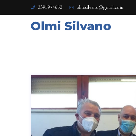
3395974652
olmisilvano@gmail.com